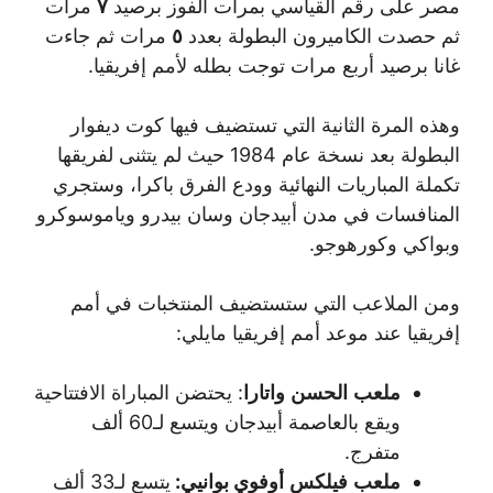
مصر على رقم القياسي بمرات الفوز برصيد
٧
مرات
ثم حصدت الكاميرون البطولة بعدد
٥
مرات ثم جاءت
غانا برصيد أربع مرات توجت بطله لأمم إفريقيا.
وهذه المرة الثانية التي تستضيف فيها كوت ديفوار
البطولة بعد نسخة عام 1984 حيث لم يتثنى لفريقها
تكملة المباريات النهائية وودع الفرق باكرا، وستجري
المنافسات في مدن أبيدجان وسان بيدرو وياموسوكرو
وبواكي وكورهوجو.
ومن الملاعب التي ستستضيف المنتخبات في أمم
إفريقيا عند موعد أمم إفريقيا مايلي:
ملعب
الحسن
واتارا
: يحتضن المباراة الافتتاحية
ويقع بالعاصمة أبيدجان ويتسع لـ60 ألف
متفرج.
ملعب
فيلكس
أوفوي بوانيي:
يتسع لـ33 ألف