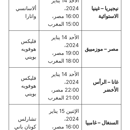
الأحد 14 يناير
نيجيريا – غينيا
2024،
ألاسانسي
الاستوائية
16:00 مصر،
واتارا
15:00 المغرب
الأحد 14 يناير
فليكس
2024،
مصر – موزمبيق
هوفويه
19:00 مصر،
بويني
18:00 المغرب
الأحد 14 يناير
فليكس
غانا – الرأس
2024،
هوفويه
الأخضر
22:00 مصر،
بويني
21:00 المغرب
الإثنين 15 يناير
2024،
تشارلس
السنغال – غامبيا
16:00 مصر،
كونان باني