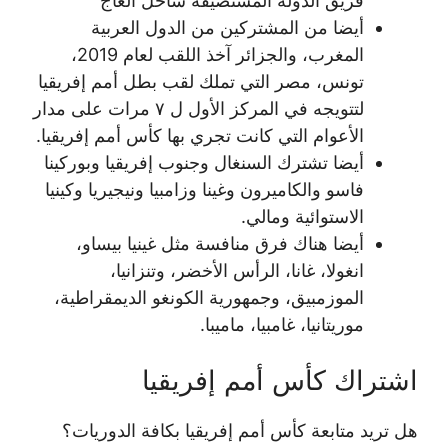
فريق الدولة المستضيفة ساحل العاج
أيضا من المشتركين من الدول العربية
المغرب، والجزائر آخذ اللقب لعام 2019،
تونس، مصر التي تملك لقب بطل أمم إفريقيا
لتتويجه في المركز الأول ل ٧ مرات على مدار
الأعوام التي كانت تجري بها كأس أمم إفريقيا.
أيضا تشترك السنغال وجنوب إفريقيا وبوركينا
فاسو والكاميرون وغينا وزامبيا ونيجيريا وكينيا
الاستوائية ومالي.
أيضا هناك فرق منافسة مثل غينيا بيساو،
انغولا، غانا، الرأس الأخضر، وتنزانيا،
الموزمبيق، وجمهورية الكونغو الديمقراطية،
موريتانيا، غامبيا، ماميبا.
اشتراك كأس أمم إفريقيا
هل تريد متابعة كأس أمم إفريقيا بكافة الدوريات؟