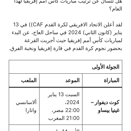
هل تتسأل عن ترتيب مباريات كأس أمم إفريقيا لهذا
العام؟
لقد أعلن الاتحاد الافريقي لكرة القدم CAF)) في 13
يناير (كانون الثاني) 2024 في ساحل العاج، عن البدء
لمباريات كأس أمم إفريقيا حيث أجريت القرعة
بحضور نجوم كرة القدم في قارة إفريقيا ونخبة الفرق.
الجولة الأولى
المباراة
الموعد
الملعب
السبت 13 يناير
كوت ديفوار –
2024،
ألاسانسي
غينيا بيساو
22:00 مصر،
واتارا
21:00 المغرب